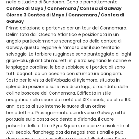
nella cittadina di Bundoran. Cena e pernottamento
Contea di Mayo / Connemara / Contea di Galway
Giorno 3 Contea di Mayo / Connemara / Contea di
Galway
Prima colazione e partenza per un tour del Connemara.
Delimitata dall'Oceano Atlantico e posizionata in un
angolo particolarmente scenografico della contea di
Galway, questa regione è famosa per il suo territorio
selvaggio. Le torbiere rugginose sono punteggiate di laghi
grigio-blu, gli antichi muretti in pietra segnano le colline e
le spiagge coralline, le baie sabbiose e i porticcioli sono
tutti bagnati da un oceano con sfumature cangianti.
Sosta per la visita dell’Abbazia di Kylemore, situata in
splendida posizione sulle rive di un lago, circondata dalle
colline boscose del Connemara. Edificata in stile
neogotico nella seconda metà del XIX secolo, da oltre 100
anni ospita al suo interno le suore di un ordine
benedettino. Proseguimento quindi verso Galway, città
portuale sulla costa occidentale d'Irlanda. Il cuore
pulsante della città è Eyre Square, una piazza risalente al
XVIII secolo, fiancheggiata da negozi tradizionali e pub
dove spesso si può ascoltare musica folk dal vivo. Poco