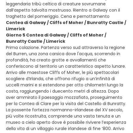
leggendaria tribù celtica di creature sovrumane
dall’aspetto talvolta mostruoso. Rientro a Galway con il
traghetto del pomeriggio. Cena e pernottamento
Contea di Galway / Cliffs of Moher / Bunratty Castle /
Limerick
Giorno 5 Contea di Galway / Cliffs of Moher /
Bunratty Castle / Limerick
Prima colazione. Partenza verso sud attraverso la regione
del Burren, una zona carsica dove l'acqua, scorrendo in
profondità, ha creato grotte e avvallamenti che
conferiscono al territorio un caratteristico aspetto lunare.
Arrivo alle maestose Cliffs of Moher, le più spettacolari
scogliere d’Irlanda, che offrono rifugio a un’infinità di
uccelli marini e si estendono per otto chilometri lungo la
costa, raggiungendo i duecento metri di altezza. Dopo
aver ammirato il paesaggio mozzafiato, proseguimento
per la Contea di Clare per la visita del Castello di Bunratty.
La possente fortezza normanno-irlandese del XV secolo,
più volte ricostruita, comprende una vasta tenuta e un
museo a cielo aperto dove è possibile rivivere l’esperienza
della vita di un villaggio rurale irlandese di fine ’800. Arrivo