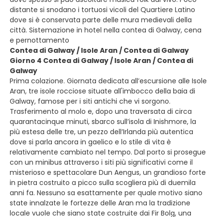
distante si snodano i tortuosi vicoli del Quartiere Latino
dove si è conservata parte delle mura medievali della
città. Sistemazione in hotel nella contea di Galway, cena
e pernottamento
Contea di Galway / Isole Aran / Contea di Galway
Giorno 4 Contea di Galway / Isole Aran / Contea di
Galway
Prima colazione. Giornata dedicata all’escursione alle Isole
Aran, tre isole rocciose situate all'imbocco della baia di
Galway, famose per i siti antichi che vi sorgono.
Trasferimento al molo e, dopo una traversata di circa
quarantacinque minuti, sbarco sull’isola di Inishmore, la
più estesa delle tre, un pezzo dell’Irlanda più autentica
dove si parla ancora in gaelico e lo stile di vita è
relativamente cambiato nel tempo. Dal porto si prosegue
con un minibus attraverso i siti più significativi come il
misterioso e spettacolare Dun Aengus, un grandioso forte
in pietra costruito a picco sulla scogliera più di duemila
anni fa. Nessuno sa esattamente per quale motivo siano
state innalzate le fortezze delle Aran ma la tradizione
locale vuole che siano state costruite dai Fir Bolg, una