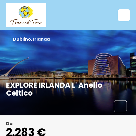
Dublino, Irlanda
EXPLORE IRLANDA L' Anello
Celtico
Da
2.283 €