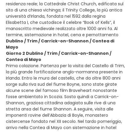
residenza reale; la Cattedrale Christ Church, edificata sul
sito di una chiesa vichinga; il Trinity College, la più antica
università d’Irlanda, fondata nel 1592 dalla regina
Elisabetta I, che custodisce il celebre “Book of Kells”, il
manoscritto medievale realizzato oltre 1000 anni fa. Al
termine, sistemazione in hotel, cena e pernottamento
Dublino / Trim / Carrick-on-Shannon / Contea di
Mayo
Giorno 2 Dublino / Trim / Carrick-on-Shannon /
Contea di Mayo
Prima colazione. Partenza per la visita del Castello di Trim,
la più grande fortificazione anglo-normanna presente in
Irlanda. Entro le mura del castello, che da oltre 800 anni
sorge sulla riva sud del fiume Boyne, sono state girate
alcune scene del famoso film Braveheart nonostante
fosse ambientato in Scozia. Sosta quindi a Carrick-on-
Shannon, graziosa cittadina adagiata sulle rive di una
stretta ansa del fiume Shannon. A seguire, visita alle
imponenti rovine dell’Abbazia di Boyle, monastero
cistercense fondato nel XII secolo. Nel tardo pomeriggio,
arrivo nella Contea di Mayo con sistemazione in hotel