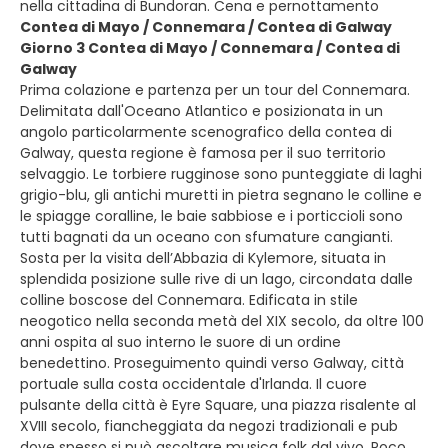
nella cittadina di Bundoran. Cena e pernottamento
Contea di Mayo / Connemara / Contea di Galway
Giorno 3 Contea di Mayo / Connemara / Contea di
Galway
Prima colazione e partenza per un tour del Connemara.
Delimitata dall'Oceano Atlantico e posizionata in un
angolo particolarmente scenografico della contea di
Galway, questa regione è famosa per il suo territorio
selvaggio. Le torbiere rugginose sono punteggiate di laghi
grigio-blu, gli antichi muretti in pietra segnano le colline e
le spiagge coralline, le baie sabbiose e i porticcioli sono
tutti bagnati da un oceano con sfumature cangianti.
Sosta per la visita dell’Abbazia di Kylemore, situata in
splendida posizione sulle rive di un lago, circondata dalle
colline boscose del Connemara. Edificata in stile
neogotico nella seconda metà del XIX secolo, da oltre 100
anni ospita al suo interno le suore di un ordine
benedettino. Proseguimento quindi verso Galway, città
portuale sulla costa occidentale d'Irlanda. Il cuore
pulsante della città è Eyre Square, una piazza risalente al
XVIII secolo, fiancheggiata da negozi tradizionali e pub
dove spesso si può ascoltare musica folk dal vivo. Poco