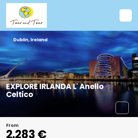
Dublin, Ireland
EXPLORE IRLANDA L' Anello
Celtico
From
2.283 €