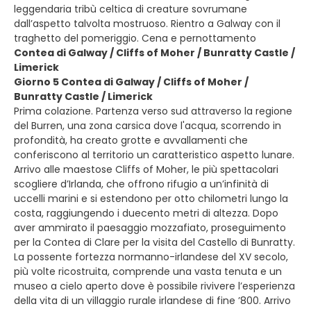
leggendaria tribù celtica di creature sovrumane
dall’aspetto talvolta mostruoso. Rientro a Galway con il
traghetto del pomeriggio. Cena e pernottamento
Contea di Galway / Cliffs of Moher / Bunratty Castle /
Limerick
Giorno 5 Contea di Galway / Cliffs of Moher /
Bunratty Castle / Limerick
Prima colazione. Partenza verso sud attraverso la regione
del Burren, una zona carsica dove l'acqua, scorrendo in
profondità, ha creato grotte e avvallamenti che
conferiscono al territorio un caratteristico aspetto lunare.
Arrivo alle maestose Cliffs of Moher, le più spettacolari
scogliere d’Irlanda, che offrono rifugio a un’infinità di
uccelli marini e si estendono per otto chilometri lungo la
costa, raggiungendo i duecento metri di altezza. Dopo
aver ammirato il paesaggio mozzafiato, proseguimento
per la Contea di Clare per la visita del Castello di Bunratty.
La possente fortezza normanno-irlandese del XV secolo,
più volte ricostruita, comprende una vasta tenuta e un
museo a cielo aperto dove è possibile rivivere l’esperienza
della vita di un villaggio rurale irlandese di fine ’800. Arrivo