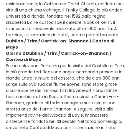
residenza reale; la Cattedrale Christ Church, edificata sul
sito di una chiesa vichinga; il Trinity College, la più antica
università d’Irlanda, fondata nel 1592 dalla regina
Elisabetta I, che custodisce il celebre “Book of Kells”, il
manoscritto medievale realizzato oltre 1000 anni fa. Al
termine, sistemazione in hotel, cena e pernottamento
Dublino / Trim / Carrick-on-Shannon / Contea di
Mayo
Giorno 2 Dublino / Trim / Carrick-on-Shannon /
Contea di Mayo
Prima colazione. Partenza per la visita del Castello di Trim,
la più grande fortificazione anglo-normanna presente in
Irlanda. Entro le mura del castello, che da oltre 800 anni
sorge sulla riva sud del fiume Boyne, sono state girate
alcune scene del famoso film Braveheart nonostante
fosse ambientato in Scozia. Sosta quindi a Carrick-on-
Shannon, graziosa cittadina adagiata sulle rive di una
stretta ansa del fiume Shannon. A seguire, visita alle
imponenti rovine dell’Abbazia di Boyle, monastero
cistercense fondato nel XII secolo. Nel tardo pomeriggio,
arrivo nella Contea di Mayo con sistemazione in hotel