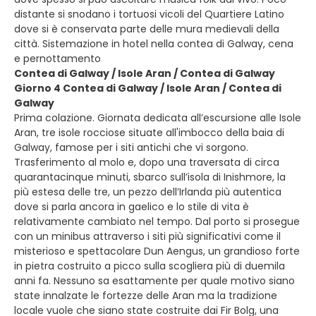
distante si snodano i tortuosi vicoli del Quartiere Latino
dove si è conservata parte delle mura medievali della
città. Sistemazione in hotel nella contea di Galway, cena
e pernottamento
Contea di Galway / Isole Aran / Contea di Galway
Giorno 4 Contea di Galway / Isole Aran / Contea di
Galway
Prima colazione. Giornata dedicata all’escursione alle Isole
Aran, tre isole rocciose situate all'imbocco della baia di
Galway, famose per i siti antichi che vi sorgono.
Trasferimento al molo e, dopo una traversata di circa
quarantacinque minuti, sbarco sull’isola di Inishmore, la
più estesa delle tre, un pezzo dell’Irlanda più autentica
dove si parla ancora in gaelico e lo stile di vita è
relativamente cambiato nel tempo. Dal porto si prosegue
con un minibus attraverso i siti più significativi come il
misterioso e spettacolare Dun Aengus, un grandioso forte
in pietra costruito a picco sulla scogliera più di duemila
anni fa. Nessuno sa esattamente per quale motivo siano
state innalzate le fortezze delle Aran ma la tradizione
locale vuole che siano state costruite dai Fir Bolg, una