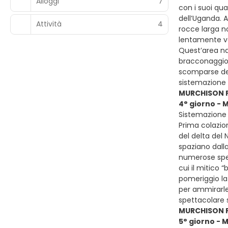
Alloggi
7
con i suoi qua
dell’Uganda. A
Attività
4
rocce larga n
lentamente ver
Quest’area nat
bracconaggio 
scomparse def
sistemazione 
MURCHISON F
4° giorno -
Sistemazione p
Prima colazion
del delta del 
spaziano dalla
numerose speci
cui il mitico 
pomeriggio la 
per ammirarle 
spettacolare 
MURCHISON F
5° giorno - 