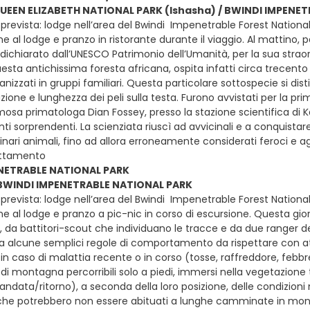
QUEEN ELIZABETH NATIONAL PARK (Ishasha) / BWINDI IMPENET
prevista: lodge nell’area del Bwindi Impenetrable Forest National
e al lodge e pranzo in ristorante durante il viaggio. Al mattino, 
 dichiarato dall’UNESCO Patrimonio dell’Umanità, per la sua straord
esta antichissima foresta africana, ospita infatti circa trecento
nizzati in gruppi familiari. Questa particolare sottospecie si dist
zione e lunghezza dei peli sulla testa. Furono avvistati per la pri
mosa primatologa Dian Fossey, presso la stazione scientifica di Ka
sorprendenti. La scienziata riuscì ad avvicinali e a conquistare 
inari animali, fino ad allora erroneamente considerati feroci e ag
ottamento
NETRABLE NATIONAL PARK
- BWINDI IMPENETRABLE NATIONAL PARK
prevista: lodge nell’area del Bwindi Impenetrable Forest National
ne al lodge e pranzo a pic-nic in corso di escursione. Questa gi
, da battitori-scout che individuano le tracce e da due ranger d
tra alcune semplici regole di comportamento da rispettare con att
 in caso di malattia recente o in corso (tosse, raffreddore, febbre,
 di montagna percorribili solo a piedi, immersi nella vegetazione t
ndata/ritorno), a seconda della loro posizione, delle condizion
i, che potrebbero non essere abituati a lunghe camminate in monta