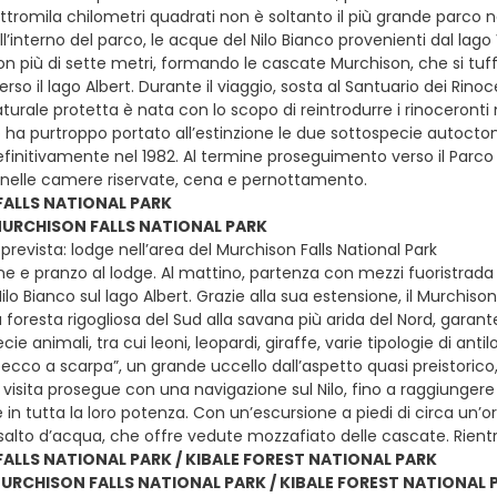
ttromila chilometri quadrati non è soltanto il più grande parco 
ll’interno del parco, le acque del Nilo Bianco provenienti dal lago
on più di sette metri, formando le cascate Murchison, che si t
so il lago Albert. Durante il viaggio, sosta al Santuario dei Rinocer
urale protetta è nata con lo scopo di reintrodurre i rinoceronti n
ha purtroppo portato all’estinzione le due sottospecie autoctone:
initivamente nel 1982. Al termine proseguimento verso il Parco N
nelle camere riservate, cena e pernottamento.
ALLS NATIONAL PARK
 MURCHISON FALLS NATIONAL PARK
revista: lodge nell’area del Murchison Falls National Park
e e pranzo al lodge. Al mattino, partenza con mezzi fuoristrada pe
Nilo Bianco sul lago Albert. Grazie alla sua estensione, il Murchis
 foresta rigogliosa del Sud alla savana più arida del Nord, gara
e animali, tra cui leoni, leopardi, giraffe, varie tipologie di anti
“becco a scarpa”, un grande uccello dall’aspetto quasi preistoric
visita prosegue con una navigazione sul Nilo, fino a raggiungere il
in tutta la loro potenza. Con un’escursione a piedi di circa un’ora
salto d’acqua, che offre vedute mozzafiato delle cascate. Rien
ALLS NATIONAL PARK / KIBALE FOREST NATIONAL PARK
MURCHISON FALLS NATIONAL PARK / KIBALE FOREST NATIONAL 