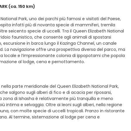
ARK (ca. 150 km)
ational Park, uno dei parchi più famosi e visitati del Paese,
ospita infatti più di novanta specie di mammiferi, tremila
tre seicento specie di uccelli. Tra il Queen Elizabeth National
rridoio faunistico, che consente agli animali di spostarsi
io, escursione in barca lungo il Kazinga Channel, un canale
rd. La navigazione offre una prospettiva diversa del parco, ma
ifauna locale e l’impressionante colonia di ippopotami che popola
istemazione al lodge, cena e pernottamento.
 nella parte meridionale del Queen Elizabeth National Park,
e salgono sugli alberi di fico e di acacia per riposarsi,
La zona di Ishasha è relativamente più tranquilla e meno
 intima e selvaggia. Oltre ai leoni sugli alberi, nella regione
una, con molte specie di uccelli tropicali. Pranzo in ristorante
savana. Al termine, sistemazione al lodge per cena e