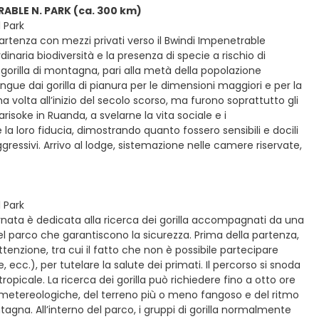
RABLE N. PARK (ca. 300 km)
 Park
partenza con mezzi privati verso il Bwindi Impenetrable
inaria biodiversità e la presenza di specie a rischio di
 gorilla di montagna, pari alla metà della popolazione
ingue dai gorilla di pianura per le dimensioni maggiori e per la
ma volta all’inizio del secolo scorso, ma furono soprattutto gli
risoke in Ruanda, a svelarne la vita sociale e i
la loro fiducia, dimostrando quanto fossero sensibili e docili
gressivi. Arrivo al lodge, sistemazione nelle camere riservate,
 Park
ornata è dedicata alla ricerca dei gorilla accompagnati da una
el parco che garantiscono la sicurezza. Prima della partenza,
enzione, tra cui il fatto che non è possibile partecipare
 ecc.), per tutelare la salute dei primati. Il percorso si snoda
ropicale. La ricerca dei gorilla può richiedere fino a otto ore
i metereologiche, del terreno più o meno fangoso e del ritmo
gna. All’interno del parco, i gruppi di gorilla normalmente