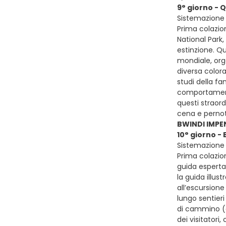
9° giorno - 
Sistemazione 
Prima colazion
National Park,
estinzione. Qu
mondiale, orga
diversa colora
studi della fa
comportamenti 
questi straord
cena e pern
BWINDI IMPE
10° giorno 
Sistemazione 
Prima colazio
guida esperta
la guida illus
all’escursione
lungo sentieri
di cammino (a
dei visitator