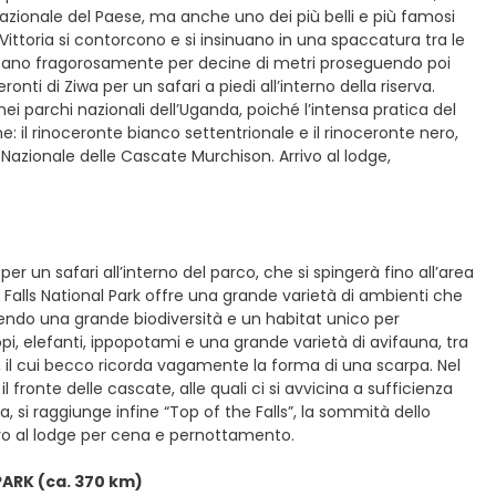
nazionale del Paese, ma anche uno dei più belli e più famosi
 Vittoria si contorcono e si insinuano in una spaccatura tra le
uffano fragorosamente per decine di metri proseguendo poi
onti di Ziwa per un safari a piedi all’interno della riserva.
ei parchi nazionali dell’Uganda, poiché l’intensa pratica del
 il rinoceronte bianco settentrionale e il rinoceronte nero,
azionale delle Cascate Murchison. Arrivo al lodge,
r un safari all’interno del parco, che si spingerà fino all’area
on Falls National Park offre una grande varietà di ambienti che
ntendo una grande biodiversità e un habitat unico per
lopi, elefanti, ippopotami e una grande varietà di avifauna, tra
o, il cui becco ricorda vagamente la forma di una scarpa. Nel
 fronte delle cascate, alle quali ci si avvicina a sufficienza
, si raggiunge infine “Top of the Falls”, la sommità dello
tro al lodge per cena e pernottamento.
PARK (ca. 370 km)