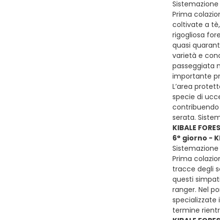
Sistemazione p
Prima colazion
coltivate a tè
rigogliosa for
quasi quarant’
varietà e conc
passeggiata n
importante pr
L’area protett
specie di ucce
contribuendo 
serata. Siste
KIBALE FORE
6° giorno - 
Sistemazione p
Prima colazion
tracce degli s
questi simpati
ranger. Nel p
specializzate 
termine rient