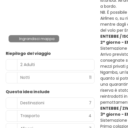
Istanbul. All’
a bordo.
NB. È possibil
Airlines o, su
mentre dagli a
del volo per E
ENTEBBE / I
Ingrandisci mappa
2° giorno - 
Sistemazione 
Riepilogo del viaggio
Arrivo previst
consegnate sub
2 Adulti
mezzi privati 
Ngamba, un’iso
Notti
11
quanto si potr
una quarantina
riserva è sta
Questa idea include
reintrodotti i
pernottament
Destinazioni
7
ENTEBBE / Z
3° giorno - 
Trasporto
4
Sistemazione p
Prima colazion