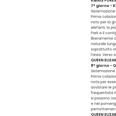
KIBALE FORE
7° giorno - 
Sistemazione 
Prima colazion
noto per la gr
elefanti, la p
Park e il cont
liberamente da
naturale lung
soprattutto of
l’area. Verso 
QUEEN ELIZA
8° giorno - 
Sistemazione p
Prima colazion
nota per esser
avvistare le 
frequentata ri
si possono oss
e nel pomerigg
pernottament
QUEEN ELIZA