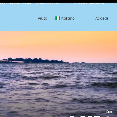
525/ PER EMERGENZE: +390239864425
info@tourandtour.com
Aiuto
Italiano
Accedi
Da