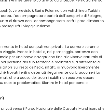
Turkish Airlines delle 18:50 diretto ad Entebbe. Pernottamento
oli (ove previsto), Bari e Palermo con voli di linea Turkish
nia aerea. L’accompagnatore partirà dall’aeroporto di Bologna,
l punto di ritrovo con l’accompagnatore, sarà il gate d’imbarco
 proseguirà il viaggio insieme.
asferimento in hotel con pullman privato. Le camere saranno
o viaggio. Pranzo in hotel e, nel pomeriggio, partenza con
 lancia per una breve navigazione fino alla Riserva Naturale di
a porzione del suo territorio è recintata e, a differenza di
tatori. Sul resto dell’isola, infatti, si muovono liberamente
hé trovati feriti o detenuti illegalmente dai bracconieri. La
nimali, che a causa dei traumi subiti non possono essere
i su questa problematica. Rientro in hotel per cena e
km)
 privati verso il Parco Nazionale delle Cascate Murchison, che