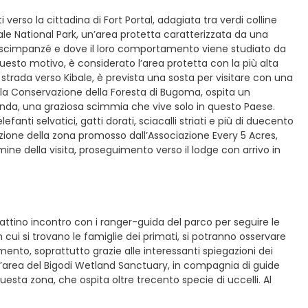
verso la cittadina di Fort Portal, adagiata tra verdi colline
bale National Park, un’area protetta caratterizzata da una
 gli scimpanzé e dove il loro comportamento viene studiato da
 questo motivo, è considerato l’area protetta con la più alta
 strada verso Kibale, è prevista una sosta per visitare con una
r la Conservazione della Foresta di Bugoma, ospita un
nda, una graziosa scimmia che vive solo in questo Paese.
fanti selvatici, gatti dorati, sciacalli striati e più di duecento
stazione della zona promosso dall’Associazione Every 5 Acres,
ne della visita, proseguimento verso il lodge con arrivo in
attino incontro con i ranger-guida del parco per seguire le
 cui si trovano le famiglie dei primati, si potranno osservare
ento, soprattutto grazie alle interessanti spiegazioni dei
ll’area del Bigodi Wetland Sanctuary, in compagnia di guide
esta zona, che ospita oltre trecento specie di uccelli. Al