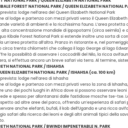
ST NATIONAL PARK / QUEEN ELIZABETH NATIONAL PARK
KIBALE FOREST NATIONAL PARK / QUEEN ELIZABETH NATIONAL P
prevista: lodge nell’area del Queen Elizabeth National Park
e al lodge e partenza con mezzi privati verso il Queen Elizabeth N
ande varietà di ambienti e la ricchissima fauna. L’area protetta 
iù alta concentrazione mondiale di ippopotami (circa seimila) e ol
iguo Kibale Forest National Park si estende inoltre una sorta di co
 un’area protetta all’altra. Pranzo in ristorante e, nel pomerigg
o circa trenta chilometri che collega il lago George al lago Edwa
fre la possibilità di osservare i coccodrilli del Nilo, la ricca av
sera, si effettua ancora un breve safari via terra. Al termine, s
BETH NATIONAL PARK / ISHAHSA
QUEEN ELIZABETH NATIONAL PARK / ISHAHSA (ca. 100 km)
revista: lodge nell’area di Ishasha
e al lodge e partenza con mezzi privati verso la zona di Ishasha,
e uno dei pochi luoghi in Africa dove si possono osservare leoni ch
prede e spesso per allontanarsi dalle fastidiose mosche tse-tse. 
spetto ad altre aree del parco, offrendo un’esperienza di safari più
ervare anche elefanti, bufali, il kob dell’Uganda e una ricca avifa
io safari alla ricerca dei leoni e degli altri animali tipici della 
o.
BETH NATIONAL PARK / BWINDI IMPENETRABLE N. PARK