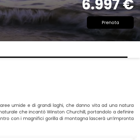
6.997 €
Prenota
di aree umide e di grandi laghi, che danno vita ad una natura
e naturale che incantò Winston Churchill, portandolo a definire
ncontro con i magnifici gorilla di montagna lascerà un’impronta