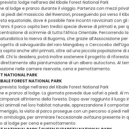
revista: lodge nell’area del Kibale Forest National Park
e al lodge e pranzo durante il viaggio. Partenza con mezzi privati 
, ai piedi del massiccio del Rwenzori, proseguendo poi verso il Ki
esta equatoriale, dove è possibile fare incontri ravvicinati con
anni. Il parco ospita ben tredici specie diverse di primati e, per
entrazione di scimmie di tutta l’Africa Orientale. Percorrendo la
aturalistica la riserva di Bugoma, che grazie all’Associazione pe
ogetto di salvaguardia del raro Mangabey o Cercocebo dell’Uga
a ospita anche altri primati, oltre ad una piccola popolazione di ele
lli. Chi lo desidera, potrà inoltre sostenere il progetto di rifore
direttamente alla piantumazione di un albero autoctono. Al termi
mazione nelle camere riservate, cena e pernottamento.
ST NATIONAL PARK
KIBALE FOREST NATIONAL PARK
revista: lodge nell’area del Kibale Forest National Park
e e pranzo al lodge. La giornata prevede due safari a piedi. Al m
cimpanzé all’interno della foresta. Dopo aver raggiunto il luogo in
ci animali nel loro habitat naturale, apprezzandone il comportam
omeriggio, la visita al parco prosegue con un percorso a piedi ne
in ornitologia, per ammirare l’eccezionale avifauna presente in qu
ro al lodge per cena e pernottamento