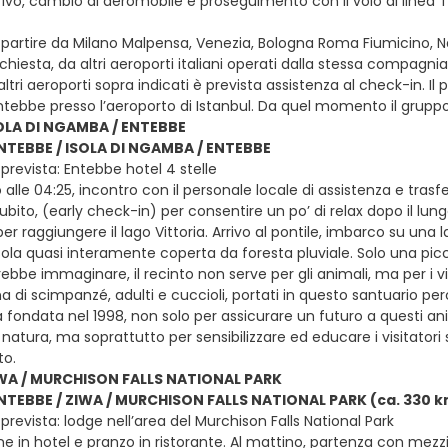
arrivo, cambio di aeromobile e proseguimento con il volo di linea 
e partire da Milano Malpensa, Venezia, Bologna Roma Fiumicino, Nap
 richiesta, da altri aeroporti italiani operati dalla stessa compag
ltri aeroporti sopra indicati è prevista assistenza al check-in. I
ntebbe presso l’aeroporto di Istanbul. Da quel momento il gruppo
SOLA DI NGAMBA / ENTEBBE
ENTEBBE / ISOLA DI NGAMBA / ENTEBBE
prevista: Entebbe hotel 4 stelle
o alle 04:25, incontro con il personale locale di assistenza e tr
ito, (early check-in) per consentire un po’ di relax dopo il lung
per raggiungere il lago Vittoria. Arrivo al pontile, imbarco su una
la quasi interamente coperta da foresta pluviale. Solo una piccol
ebbe immaginare, il recinto non serve per gli animali, ma per i visi
 di scimpanzé, adulti e cuccioli, portati in questo santuario perc
ta fondata nel 1998, non solo per assicurare un futuro a questi a
n natura, ma soprattutto per sensibilizzare ed educare i visitator
o.
IWA / MURCHISON FALLS NATIONAL PARK
ENTEBBE / ZIWA / MURCHISON FALLS NATIONAL PARK (ca. 330 
revista: lodge nell’area del Murchison Falls National Park
e in hotel e pranzo in ristorante. Al mattino, partenza con mezzi