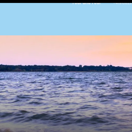
Tour and Tour
+41916822