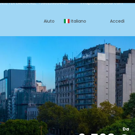
525/ PER EMERGENZE: +390239864425
info@tourandtour.com
Aiuto
Italiano
Accedi
Da