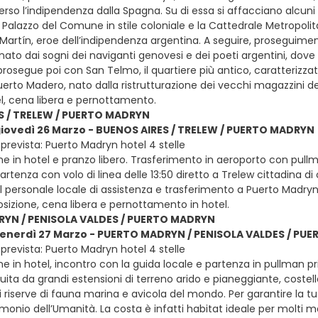
so l’indipendenza dalla Spagna. Su di essa si affacciano alcuni
l Palazzo del Comune in stile coloniale e la Cattedrale Metropoli
artín, eroe dell’indipendenza argentina. A seguire, proseguimento
nato dai sogni dei naviganti genovesi e dei poeti argentini, dove 
 prosegue poi con San Telmo, il quartiere più antico, caratterizzat
uerto Madero, nato dalla ristrutturazione dei vecchi magazzini del
el, cena libera e pernottamento.
S / TRELEW / PUERTO MADRYN
giovedì 26 Marzo - BUENOS AIRES / TRELEW / PUERTO MADRYN
prevista: Puerto Madryn hotel 4 stelle
e in hotel e pranzo libero. Trasferimento in aeroporto con pullma
rtenza con volo di linea delle 13:50 diretto a Trelew cittadina di ori
il personale locale di assistenza e trasferimento a Puerto Madryn
sizione, cena libera e pernottamento in hotel.
YN / PENISOLA VALDES / PUERTO MADRYN
 venerdì 27 Marzo - PUERTO MADRYN / PENISOLA VALDES / P
prevista: Puerto Madryn hotel 4 stelle
e in hotel, incontro con la guida locale e partenza in pullman pr
uita da grandi estensioni di terreno arido e pianeggiante, costella
 riserve di fauna marina e avicola del mondo. Per garantire la tu
rimonio dell’Umanità. La costa è infatti habitat ideale per molti 