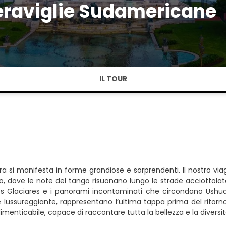
raviglie Sudamericane
IL TOUR
ra si manifesta in forme grandiose e sorprendenti. Il nostro viag
lmo, dove le note del tango risuonano lungo le strade acciottolat
os Glaciares e i panorami incontaminati che circondano Ushuai
lussureggiante, rappresentano l’ultima tappa prima del ritorn
menticabile, capace di raccontare tutta la bellezza e la diversit