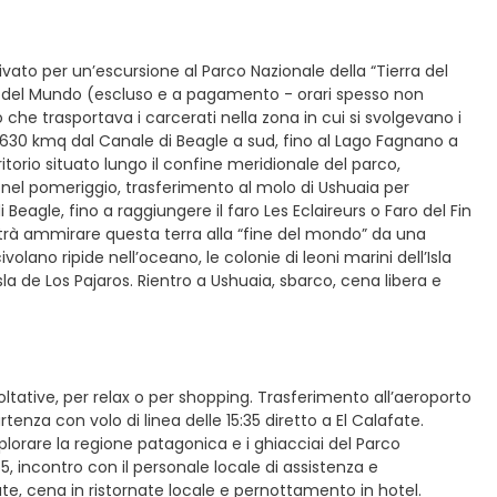
ivato per un’escursione al Parco Nazionale della “Tierra del
in del Mundo (escluso e a pagamento - orari spesso non
 che trasportava i carcerati nella zona in cui si svolgevano i
ca 630 kmq dal Canale di Beagle a sud, fino al Lago Fagnano a
itorio situato lungo il confine meridionale del parco,
 e nel pomeriggio, trasferimento al molo di Ushuaia per
Beagle, fino a raggiungere il faro Les Eclaireurs o Faro del Fin
otrà ammirare questa terra alla “fine del mondo” da una
olano ripide nell’oceano, le colonie di leoni marini dell’Isla
Isla de Los Pajaros. Rientro a Ushuaia, sbarco, cena libera e
oltative, per relax o per shopping. Trasferimento all’aeroporto
tenza con volo di linea delle 15:35 diretto a El Calafate.
plorare la regione patagonica e i ghiacciai del Parco
55, incontro con il personale locale di assistenza e
te, cena in ristornate locale e pernottamento in hotel.