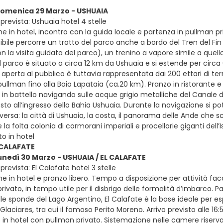
 domenica 29 Marzo - USHUAIA
revista: Ushuaia hotel 4 stelle
e in hotel, incontro con la guida locale e partenza in pullman pr
sibile percorre un tratto del parco anche a bordo del Tren del F
n la visita guidata del parco), un trenino a vapore simile a quello
. Il parco è situato a circa 12 km da Ushuaia e si estende per cir
 aperta al pubblico è tuttavia rappresentata dai 200 ettari di terr
n pullman fino alla Baia Lapataia (ca.20 km). Pranzo in ristorante
in battello navigando sulle acque grigio metalliche del Canale di 
sto all’ingresso della Bahia Ushuaia. Durante la navigazione si p
versa: la città di Ushuaia, la costa, il panorama delle Ande che sciv
 la folta colonia di cormorani imperiali e procellarie giganti dell’
o in hotel
 CALAFATE
lunedì 30 Marzo - USHUAIA / EL CALAFATE
revista: El Calafate hotel 3 stelle
e in hotel e pranzo libero. Tempo a disposizione per attività fac
ivato, in tempo utile per il disbrigo delle formalità d’imbarco. Par
le sponde del Lago Argentino, El Calafate è la base ideale per es
Glaciares, tra cui il famoso Perito Moreno. Arrivo previsto alle 16:
 in hotel con pullman privato. Sistemazione nelle camere riserva