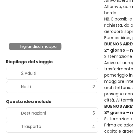
Arrivo libero 
All’arrivo, ca
bordo.
NB. È possibil
richiesta, da 
aeroporti sopr
Buenos Aires,
BUENOS AIRE
Ingrandisci mappa
2° giorno – 
Sistemazione 
Riepilogo del viaggio
Arrivo all’aer
trasferimento 
2 Adulti
pomeriggio inc
maggiore inter
Notti
12
architettonic
prosegue con 
città. Al term
Questa idea include
BUENOS AIRE
3° giorno – 
Destinazioni
5
Sistemazione 
Prima colazion
Trasporto
4
capitale argen