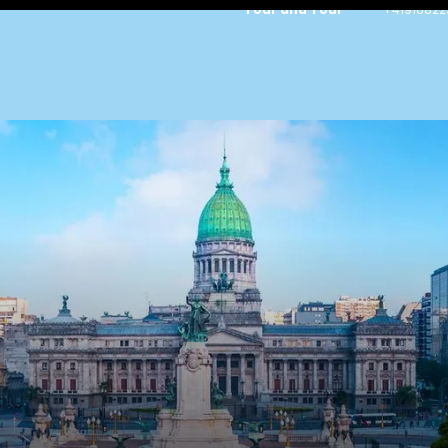
Tour and Tour
+41916822