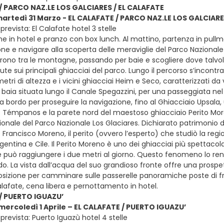
/ PARCO NAZ.LE LOS GALCIARES / EL CALAFATE
martedì 31 Marzo - EL CALAFATE / PARCO NAZ.LE LOS GALCIARE
revista: El Calafate hotel 3 stelle
e in hotel e pranzo con box lunch. Al mattino, partenza in pullma
e e navigare alla scoperta delle meraviglie del Parco Nazionale L
prono tra le montagne, passando per baie e scogliere dove talvol
te sui principali ghiacciai del parco. Lungo il percorso s’incontr
tri di altezza e i vicini ghiacciai Heim e Seco, caratterizzati da
a baia situata lungo il Canale Spegazzini, per una passeggiata ne
o a bordo per proseguire la navigazione, fino al Ghiacciaio Upsala,
 Témpanos e la parete nord del maestoso ghiacciaio Perito More
ionale del Parco Nazionale Los Glaciares. Dichiarato patrimonio d
e Francisco Moreno, il perito (ovvero l’esperto) che studiò la regi
gentina e Cile. Il Perito Moreno è uno dei ghiacciai più spettacol
può raggiungere i due metri al giorno. Questo fenomeno lo rende “
do. La vista dall’acqua del suo grandioso fronte offre una prospet
sizione per camminare sulle passerelle panoramiche poste di front
alafate, cena libera e pernottamento in hotel.
/ PUERTO IGUAZU’
 mercoledì 1 Aprile – EL CALAFATE / PUERTO IGUAZU’
revista: Puerto Iguazù hotel 4 stelle