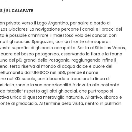
S / EL CALAFATE
n privato verso il Lago Argentino, per salire a bordo di
os Glaciares. La navigazione percorre i canali e i bracci del
ta è possibile ammirare il maestoso volo dei condor, con
ano il ghiacciaio Spegazzini, con un fronte che supera i
 vaste superfici di ghiaccio compatto. Sosta al Sitio Las Vacas,
l cuore del bosco patagonico, osservando la flora e la fauna
 uno dei più grandi della Patagonia, raggiungendo infine il
no, terza riserva al mondo di acqua dolce e cuore del
ell’umanità dall’UNESCO nel 1981, prende il nome
one nel XIX secolo, contribuendo a tracciare la linea di
ari della zona e la sua eccezionalità è dovuta alla costante
stabile” rispetto agli altri ghiacciai, che purtroppo si
tiva unica di questa meraviglia naturale. All’arrivo, sbarco e
e al ghiacciaio. Al termine della visita, rientro in pullman