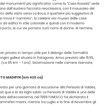
 dei monumenti più significativi, come la “Casa Rosada” sede
tana dall’austera facciata neoclassica, con il mausoleo del
 della visita verso La Boca, il quartiere più suggestivo di
si trova il “caminito”, la celebre via-museo dalle case
o da edifici in stile coloniale e quindi con il moderno
 porto, le cui vie portano tutti nomi di donne. Al termine,
n privato in tempo utile per il disbrigo delle formalità
gini gallesi situata in Patagonia. Arrivo previsto alle 15:55,
 (ca 65 km - 1 ora). Sistemazione nelle camere riservate,
UERTO MADRYN (km 420 ca)
ivato per una giornata di escursione alla Penisola di Valdès,
ti qua e là da laghi salati. La Penisola di Valdès è una delle
tela dell’ecosistema, nel 1999 l’UNESCO ha dichiarato il
mammiferi marini, mentre tra Luglio e la fine di Novembre gli