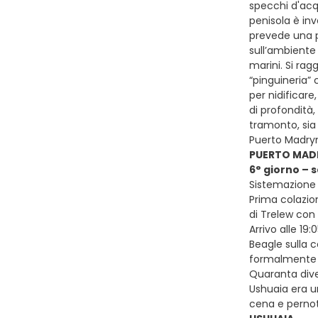
specchi d'acqu
penisola è inv
prevede una p
sull’ambiente 
marini. Si rag
“pinguineria”
per nidificare
di profondità,
tramonto, sia 
Puerto Madryn
PUERTO MADR
6° giorno – 
Sistemazione p
Prima colazion
di Trelew con 
Arrivo alle 19
Beagle sulla c
formalmente ne
Quaranta diven
Ushuaia era u
cena e pern