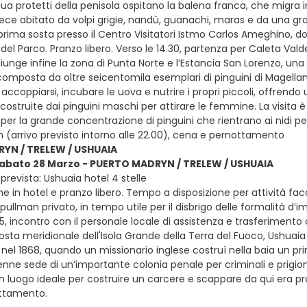
a protetti della penisola ospitano la balena franca, che migra in
ece abitato da volpi grigie, nandù, guanachi, maras e da una grande
rima sosta presso il Centro Visitatori Istmo Carlos Ameghino, 
del Parco. Pranzo libero. Verso le 14.30, partenza per Caleta Valde
giunge infine la zona di Punta Norte e l’Estancia San Lorenzo, una
 composta da oltre seicentomila esemplari di pinguini di Magel
, accoppiarsi, incubare le uova e nutrire i propri piccoli, offrend
 costruite dai pinguini maschi per attirare le femmine. La visita 
per la grande concentrazione di pinguini che rientrano ai nidi per t
 (arrivo previsto intorno alle 22.00), cena e pernottamento
YN / TRELEW / USHUAIA
sabato 28 Marzo - PUERTO MADRYN / TRELEW / USHUAIA
revista: Ushuaia hotel 4 stelle
e in hotel e pranzo libero. Tempo a disposizione per attività fac
pullman privato, in tempo utile per il disbrigo delle formalità d’i
:05, incontro con il personale locale di assistenza e trasferimento
osta meridionale dell'Isola Grande della Terra del Fuoco, Ushuaia è 
l 1868, quando un missionario inglese costruì nella baia un primo 
ne sede di un’importante colonia penale per criminali e prigioni
n luogo ideale per costruire un carcere e scappare da qui era p
ottamento.