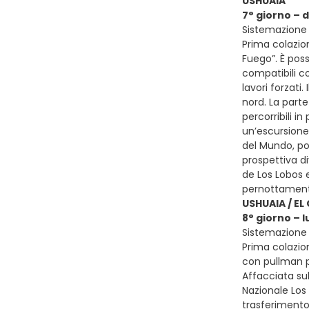
USHUAIA
7° giorno –
Sistemazione p
Prima colazion
Fuego”. È pos
compatibili co
lavori forzati
nord. La parte
percorribili i
un’escursione 
del Mundo, po
prospettiva di
de Los Lobos e
pernottament
USHUAIA / EL
8° giorno – 
Sistemazione p
Prima colazion
con pullman pr
Affacciata sul
Nazionale Los 
trasferimento