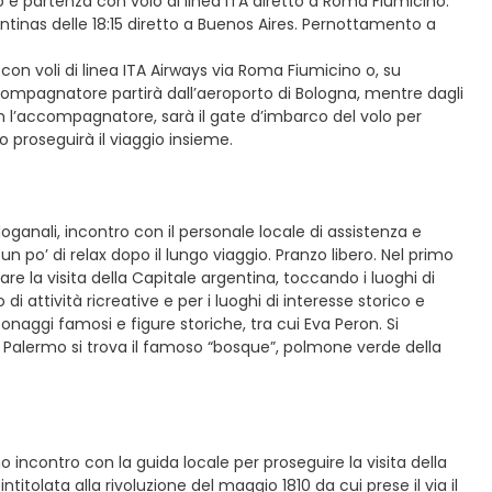
co e partenza con volo di linea ITA diretto a Roma Fiumicino.
ntinas delle 18:15 diretto a Buenos Aires. Pernottamento a
 con voli di linea ITA Airways via Roma Fiumicino o, su
accompagnatore partirà dall’aeroporto di Bologna, mentre dagli
con l’accompagnatore, sarà il gate d’imbarco del volo per
 proseguirà il viaggio insieme.
doganali, incontro con il personale locale di assistenza e
po’ di relax dopo il lungo viaggio. Pranzo libero. Nel primo
re la visita della Capitale argentina, toccando i luoghi di
 attività ricreative e per i luoghi di interesse storico e
aggi famosi e figure storiche, tra cui Eva Peron. Si
A Palermo si trova il famoso “bosque”, polmone verde della
o incontro con la guida locale per proseguire la visita della
titolata alla rivoluzione del maggio 1810 da cui prese il via il