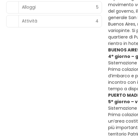
movimento ver
Alloggi
5
del governo, i
generale San M
Attività
4
Buenos Aires, 
variopinte. Si
quartiere di P
rientro in hot
BUENOS AIRE
4° giorno – 
Sistemazione 
Prima colazion
d’imbarco e pa
incontro con 
tempo a dispo
PUERTO MADR
5° giorno –
Sistemazione 
Prima colazion
un’area costit
più importanti
territorio Pat