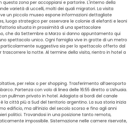
 questa zona per accoppiarsi e partorire. L'interno della
 varietà di uccelli, molti dei quali migratori. La visita
dove un piccolo museo espone informazioni dettagliate
s, luogo strategico per osservare le colonie di elefanti e leoni
 fattoria situata in prossimità di una spettacolare
lano, che da Settembre a Marzo si danno appuntamento qui
o uno spettacolo unico. Ogni famiglia vive in grotte di un metro
è particolarmente suggestiva sia per lo spettacolo offerto dal
rascorrere la notte. Al termine della visita, rientro in hotel a
oltative, per relax o per shopping. Trasferimento all’aeroporto
mbarco. Partenza con volo di linea delle 16:55 diretto a Ushuaia.
 con pullman privato in hotel. Adagiata ai bordi del canale
la città più a Sud del territorio argentino. La sua storia inizia
edificio, ma all’inizio del secolo scorso e fino agli anni
eri politici. Trovandosi in una posizione tanto remota,
raticamente impossibile. Sistemazione nelle camere riservate,