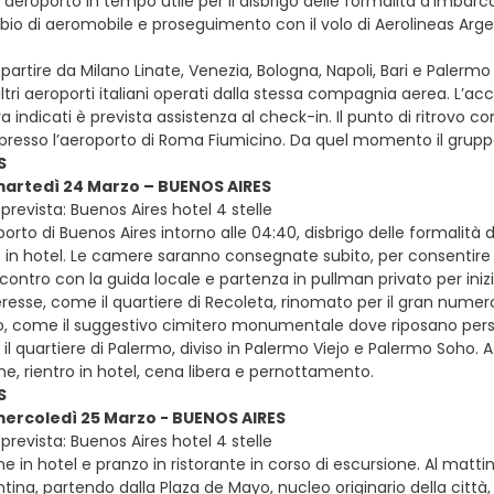
in aeroporto in tempo utile per il disbrigo delle formalità d’imbar
mbio di aeromobile e proseguimento con il volo di Aerolineas Arge
e partire da Milano Linate, Venezia, Bologna, Napoli, Bari e Palermo
altri aeroporti italiani operati dalla stessa compagnia aerea. L’
a indicati è prevista assistenza al check-in. Il punto di ritrovo 
 presso l’aeroporto di Roma Fiumicino. Da quel momento il gruppo
S
martedì 24 Marzo – BUENOS AIRES
prevista: Buenos Aires hotel 4 stelle
oporto di Buenos Aires intorno alle 04:40, disbrigo delle formalità 
in hotel. Le camere saranno consegnate subito, per consentire un 
ontro con la guida locale e partenza in pullman privato per inizia
esse, come il quartiere di Recoleta, rinomato per il gran numero di
o, come il suggestivo cimitero monumentale dove riposano person
il quartiere di Palermo, diviso in Palermo Viejo e Palermo Soho. 
ine, rientro in hotel, cena libera e pernottamento.
S
mercoledì 25 Marzo - BUENOS AIRES
prevista: Buenos Aires hotel 4 stelle
e in hotel e pranzo in ristorante in corso di escursione. Al mattin
tina, partendo dalla Plaza de Mayo, nucleo originario della città, in