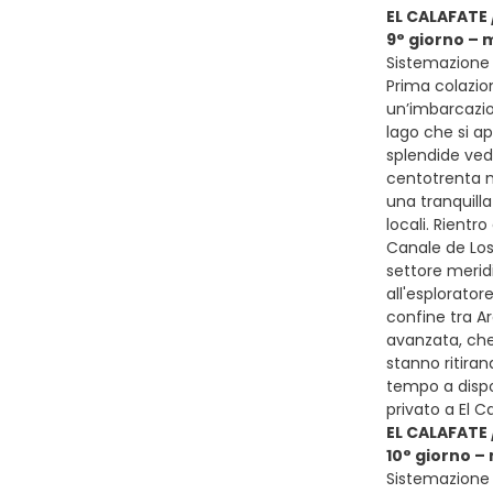
EL CALAFATE 
9° giorno – 
Sistemazione p
Prima colazion
un’imbarcazion
lago che si a
splendide vedu
centotrenta me
una tranquill
locali. Rientr
Canale de Los
settore merid
all'esplorator
confine tra Ar
avanzata, che 
stanno ritiran
tempo a dispo
privato a El C
EL CALAFATE 
10° giorno –
Sistemazione p