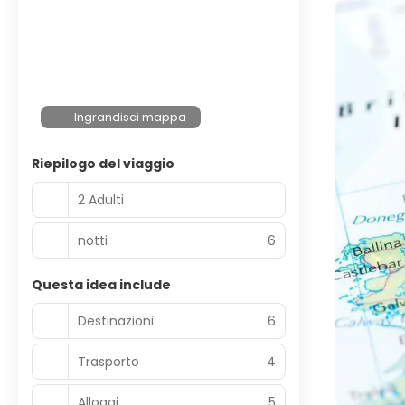
Ingrandisci mappa
Riepilogo del viaggio
2 Adulti
notti
6
Questa idea include
Destinazioni
6
Trasporto
4
Alloggi
5