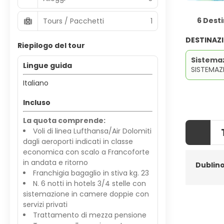
6 Desti
Tours / Pacchetti
1
DESTINAZ
Riepilogo del tour
Sistema
Lingue guida
SISTEMAZ
Italiano
Incluso
La quota comprende:
Voli di linea Lufthansa/Air Dolomiti
dagli aeroporti indicati in classe
economica con scalo a Francoforte
in andata e ritorno
Dublin
Franchigia bagaglio in stiva kg. 23
N. 6 notti in hotels 3/4 stelle con
sistemazione in camere doppie con
servizi privati
Trattamento di mezza pensione