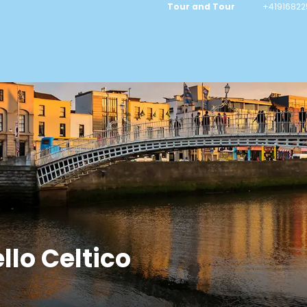
Tour and Tour
+41916822
llo Celtico