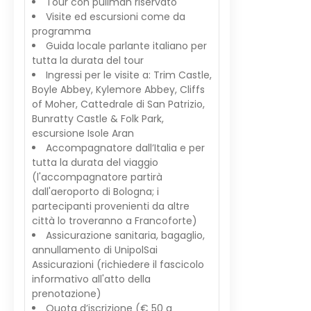
Tour con pullman riservato
Visite ed escursioni come da
programma
Guida locale parlante italiano per
tutta la durata del tour
Ingressi per le visite a: Trim Castle,
Boyle Abbey, Kylemore Abbey, Cliffs
of Moher, Cattedrale di San Patrizio,
Bunratty Castle & Folk Park,
escursione Isole Aran
Accompagnatore dall’Italia e per
tutta la durata del viaggio
(l'accompagnatore partirà
dall'aeroporto di Bologna; i
partecipanti provenienti da altre
città lo troveranno a Francoforte)
Assicurazione sanitaria, bagaglio,
annullamento di UnipolSai
Assicurazioni (richiedere il fascicolo
informativo all'atto della
prenotazione)
Quota d’iscrizione (€ 50 a