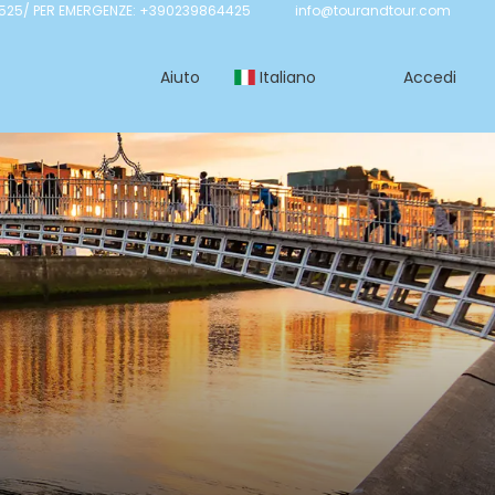
525/ PER EMERGENZE: +390239864425
info@tourandtour.com
Aiuto
Italiano
Accedi