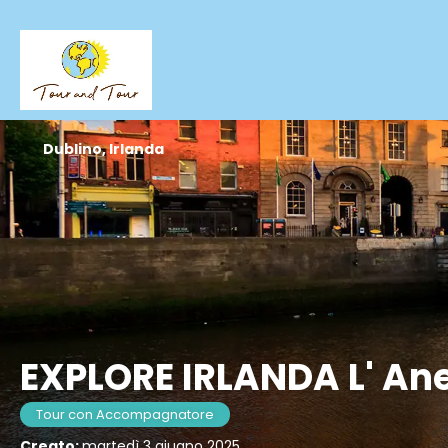
Dublino, Irlanda
EXPLORE IRLANDA L' Ane
Tour con Accompagnatore
Creato:
martedì 3 giugno 2025