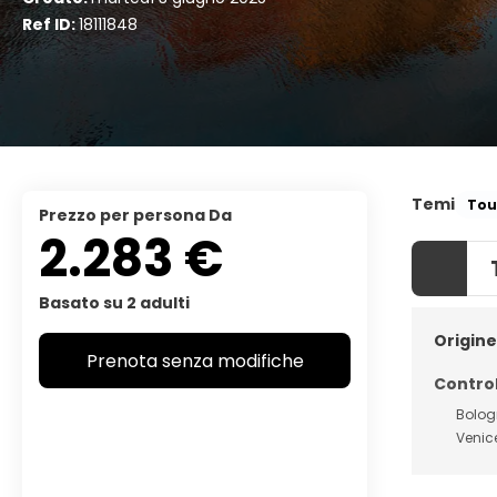
Ref ID:
18111848
Temi
Tou
Prezzo per persona Da
2.283 €
Basato su 2 adulti
Origine
Prenota senza modifiche
Control
Bolo
Venic