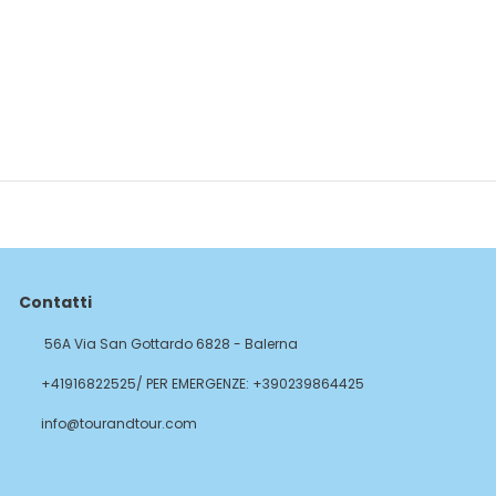
Contatti
56A Via San Gottardo 6828 - Balerna
+41916822525/ PER EMERGENZE: +390239864425
info@tourandtour.com